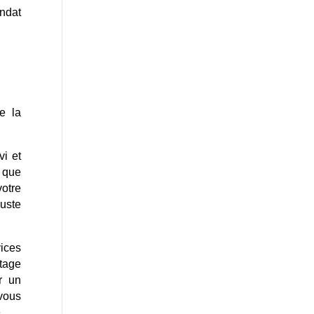
ndat
e la
vi et
s que
otre
uste
vices
rtage
r un
 vous
.