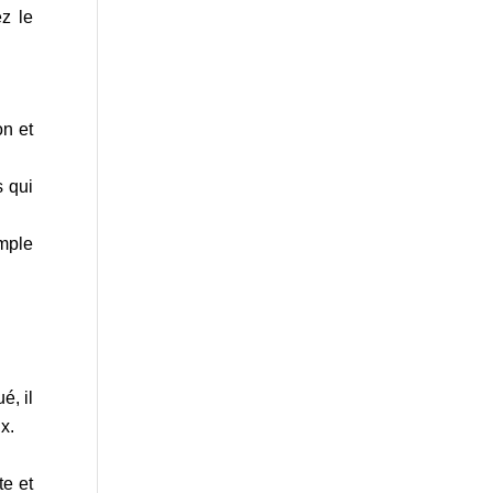
z le
on et
s qui
imple
é, il
x.
te et