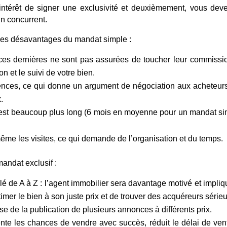
intérêt de signer une exclusivité et deuxièmement, vous deve
n concurrent.
 les désavantages du mandat simple :
 ces dernières ne sont pas assurées de toucher leur commissi
n et le suivi de votre bien.
gences, ce qui donne un argument de négociation aux acheteur
.
e est beaucoup plus long (6 mois en moyenne pour un mandat s
-même les visites, ce qui demande de l’organisation et du temps.
andat exclusif :
 de A à Z : l’agent immobilier sera davantage motivé et impliqu
timer le bien à son juste prix et de trouver des acquéreurs sérieu
e de la publication de plusieurs annonces à différents prix.
te les chances de vendre avec succès, réduit le délai de ven