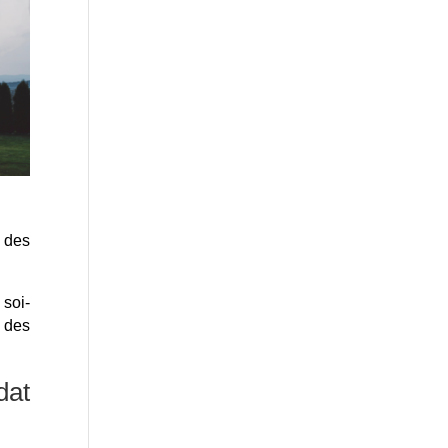
 des
 soi-
 des
dat